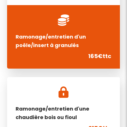
Ramonage/entretien d'un
poêle/insert à granulés
165€ttc
Ramonage/entretien d'une
chaudière bois ou fioul