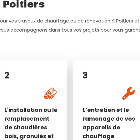
 Poitiers
our vos travaux de chauffage ou de rénovation à Poitiers et
 vous accompagnons dans tous vos projets pour vous garanti
2
2
3
3
L'installation ou le
L’entretien et le
L'installation ou le
L’entretien et le
remplacement de
ramonage de vos
remplacement
ramonage de vos
chaudières bois,
appareils de
de chaudières
appareils de
granulés et fioul
chauffage
bois, granulés et
chauffage