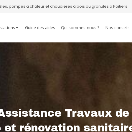
oêles, pompes à chaleur et chaudières à bois ou granulés à Poitiers
stations
Guide des aides
Qui sommes-nous ?
Nos conseils
Assistance Travaux de
 et rénovation sanitaire