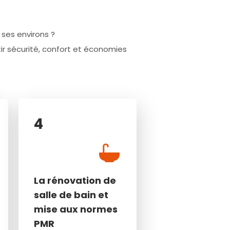
 ses environs ?
r sécurité, confort et économies
4
4
La rénovation de
La rénovation de
salle de bain et
salle de bain et
mise aux normes
mise aux normes
PMR
PMR