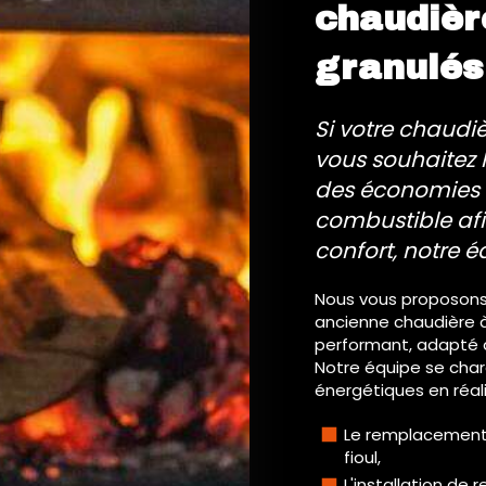
chaudièr
granulés
Si votre chaudiè
vous souhaitez 
des économies 
combustible afin
confort, notre é
Nous vous proposons
ancienne chaudière à
performant, adapté à
Notre équipe se cha
énergétiques en réali
Le remplacement 
fioul,
L'installation de