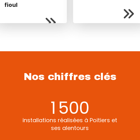
fioul
Nos chiffres clés
1 500
installations réalisées à Poitiers et
ses alentours