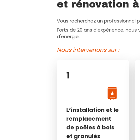
et rénovation à
Vous recherchez un professionnel p
Forts de 20 ans d'expérience, nous
d'énergie.
Nous intervenons sur :
1
1
L’installation et le
L’installation et le
remplacement de
remplacement
poêles à bois et
de poêles à bois
granulés
et granulés