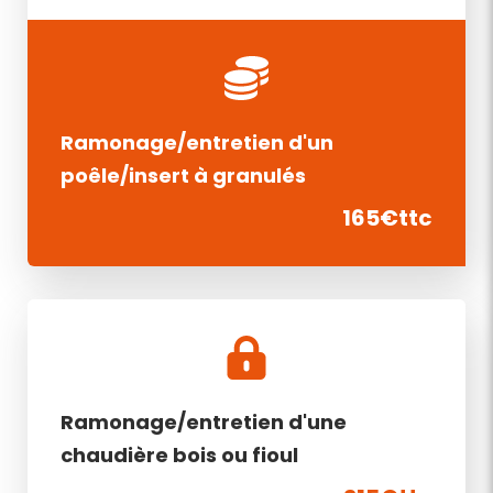
Ramonage/entretien d'un
poêle/insert à granulés
165€ttc
Ramonage/entretien d'une
chaudière bois ou fioul