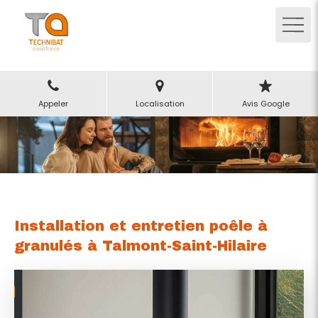
Appeler
Localisation
Avis Google
Installation et entretien poêle à
granulés à Talmont-Saint-Hilaire